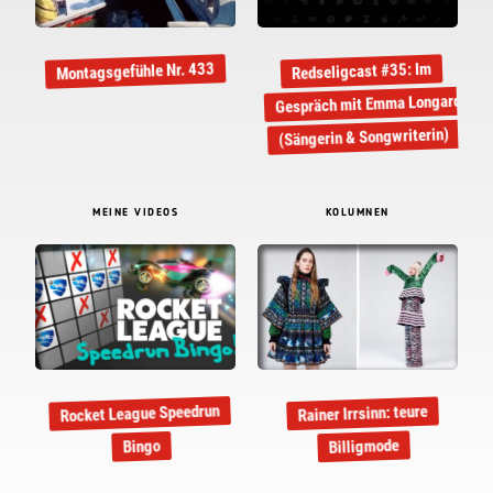
Montagsgefühle Nr. 433
Redseligcast #35: Im
Gespräch mit Emma Longard
(Sängerin & Songwriterin)
MEINE VIDEOS
KOLUMNEN
Rocket League Speedrun
Rainer Irrsinn: teure
Billigmode
Bingo