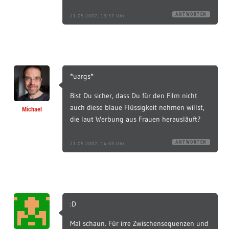
ANTWORTEN
21.05.2007, 13:37 Uhr
*uargs*
Bist Du sicher, dass Du für den Film nicht
auch diese blaue Flüssigkeit nehmen willst,
Michael
die laut Werbung aus Frauen herausläuft?
ANTWORTEN
21.05.2007, 14:03 Uhr
:D
Mal schaun. Für irre Zwischensequenzen und