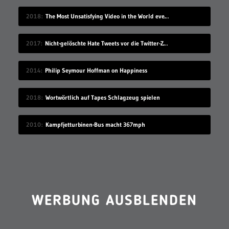
2018
The Most Unsatisfying Video in the World ever made – part 2
2017
Nicht-gelöschte Hate Tweets vor die Twitter-Zentrale gesprüht
2014
Philip Seymour Hoffman on Happiness
2018
Wortwörtlich auf Tapes Schlagzeug spielen
2010
Kampfjetturbinen-Bus macht 367mph
WERBUNG AUSBLENDEN