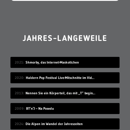
JAHRES-LANGEWEILE
2021
Shmorby, das Internet-Maskottchen
2020
Haldern Pop Festival Live-Mitschnitte im Videostream (2008-2019)
2013
Nennen Sie ein Körperteil, das mit „T“ beginnt
2009
BT’n’J – Na Posedu
2024
Die Alpen im Wandel der Jahreszeiten