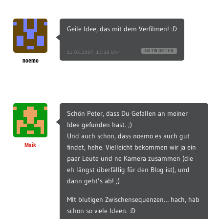
Geile Idee, das mit dem Verfilmen! :D
ANTWORTEN
21.05.2007, 13:36 Uhr
noemo
Schön Peter, dass Du Gefallen an meiner
Idee gefunden hast. ;)
Und auch schon, dass noemo es auch gut
Maik
findet, hehe. Vielleicht bekommen wir ja ein
paar Leute und ne Kamera zusammen (die
eh längst überfällig für den Blog ist), und
dann geht’s ab! ;)
MIt blutigen Zwischensequenzen… hach, hab
schon so viele Ideen. :D