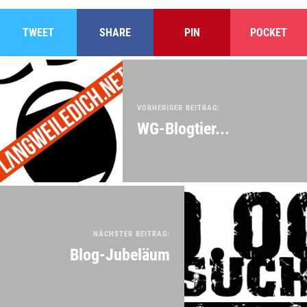
TWEET
SHARE
PIN
POCKET
VORHERIGER BEITRAG:
WG-Blogtier...
NÄCHSTER BEITRAG:
Blog-Jubeläum