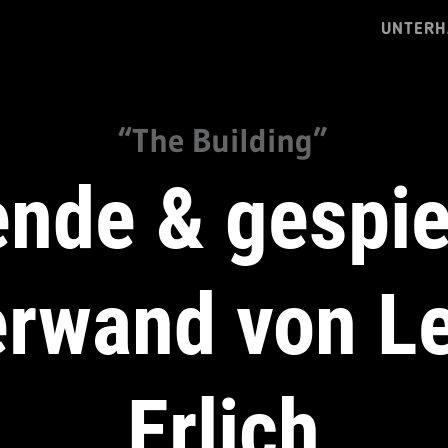
UNTERH
“The Building”
ende & gespie
rwand von L
Erlich