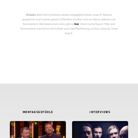
Hinweis:
Beim Kommentieren werden angegebene Daten sowie IP-Adresse
gespeichert und Cookies gesetzt (öffentlich sichtbar sind nur Name, Website und
Kommentar). Alle Datenschutz-Infos gibt es
hier
. Dank Cache/Spam-Filter sind
Kommentare manchmal nicht direkt nach Veröffentlichung sichtbar (aber da, keine
Angst).
MONTAGSGEFÜHLE
INTERVIEWS