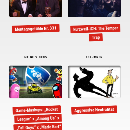
kurzweil-ICH: The Temper
Montagsgefühle Nr. 331
Trap
MEINE VIDEOS
KOLUMNEN
Game-Mashups: „Rocket
Aggressive Neutralität
League“ x „Among Us“ x
„Fall Guys“ x „Mario Kart“