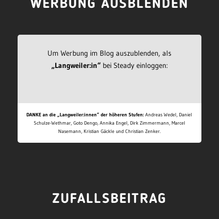
WERBUNG AUSBLENDEN
Um Werbung im Blog auszublenden, als
„Langweiler:in“
bei Steady einloggen:
DANKE an die „Langweiler:innen“ der höheren Stufen:
Andreas Wedel, Daniel
Schulze-Wethmar, Goto Dengo, Annika Engel, Dirk Zimmermann, Marcel
Nasemann, Kristian Gäckle und Christian Zenker.
ZUFALLSBEITRAG