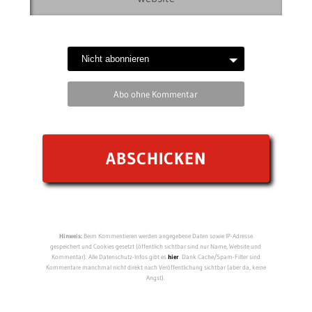
Abo ohne Kommentar
Hinweis:
Beim Kommentieren werden angegebene Daten sowie IP-Adresse
gespeichert und Cookies gesetzt (öffentlich sichtbar sind nur Name, Website und
Kommentar). Alle Datenschutz-Infos gibt es
hier
. Dank Cache/Spam-Filter sind
Kommentare manchmal nicht direkt nach Veröffentlichung sichtbar (aber da, keine
Angst).