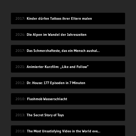
2017
Kinder dürfen Tattoos ihrer Eltern malen
2024
Die Alpen im Wandel der Jahreszeiten
2017
Das Schmerzhafteste, das ein Mensch aushalten kann
2021
Animierter Kurzfilm: „Like and Follow“
2012
Dr. House: 177 Episoden in 7 Minuten
2010
Flashmob Wasserschlacht
2013
The Secret Story of Toys
2018
The Most Unsatisfying Video in the World ever made – part 2