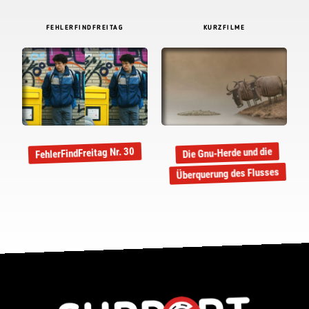
FEHLERFINDFREITAG
KURZFILME
FehlerFindFreitag Nr. 30
Die Gnu-Herde und die
Überquerung des Flusses