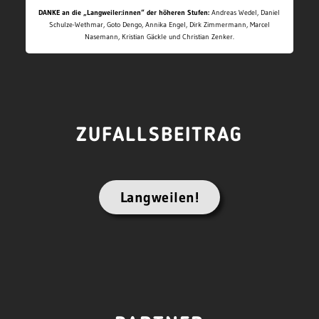
DANKE an die „Langweiler:innen“ der höheren Stufen:
Andreas Wedel, Daniel
Schulze-Wethmar, Goto Dengo, Annika Engel, Dirk Zimmermann, Marcel
Nasemann, Kristian Gäckle und Christian Zenker.
ZUFALLSBEITRAG
Langweilen!