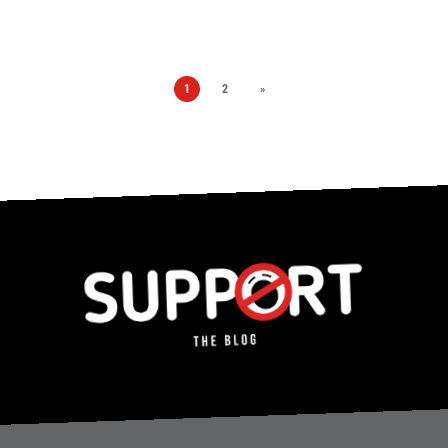
1
2
»