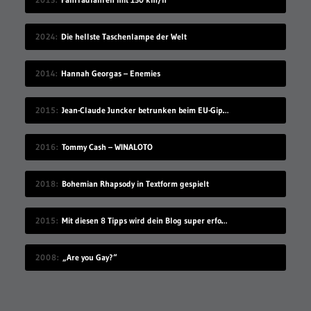
2024
Die hellste Taschenlampe der Welt
2014
Hannah Georgas – Enemies
2015
Jean-Claude Juncker betrunken beim EU-Gipfel
2016
Tommy Cash – WINALOTO
2018
Bohemian Rhapsody in Textform gespielt
2015
Mit diesen 8 Tipps wird dein Blog super erfolgreich, du glaubst nicht, wie einfach es ist!
2008
„Are you Gay?“