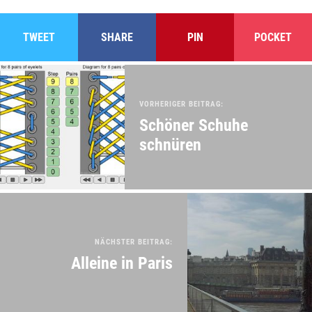
TWEET
SHARE
PIN
POCKET
VORHERIGER BEITRAG:
Schöner Schuhe
schnüren
NÄCHSTER BEITRAG:
Alleine in Paris