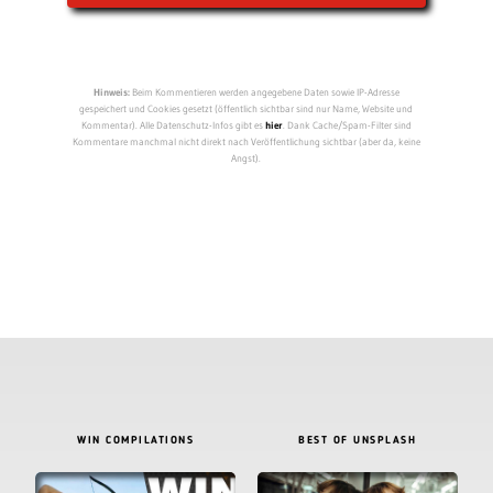
Hinweis:
Beim Kommentieren werden angegebene Daten sowie IP-Adresse
gespeichert und Cookies gesetzt (öffentlich sichtbar sind nur Name, Website und
Kommentar). Alle Datenschutz-Infos gibt es
hier
. Dank Cache/Spam-Filter sind
Kommentare manchmal nicht direkt nach Veröffentlichung sichtbar (aber da, keine
Angst).
WIN COMPILATIONS
BEST OF UNSPLASH