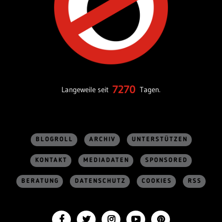
7270
Langeweile seit
Tagen.
BLOGROLL
ARCHIV
UNTERSTÜTZEN
KONTAKT
MEDIADATEN
SPONSORED
BERATUNG
DATENSCHUTZ
COOKIES
RSS