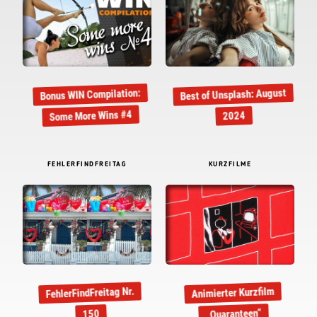
Best of Unsplash: August
Bonus WIN Compilation:
Some More Wins #4
2024
FEHLERFINDFREITAG
KURZFILME
FehlerFindFreitag Nr.
Animierter Kurzfilm
„Quaranteen“
150