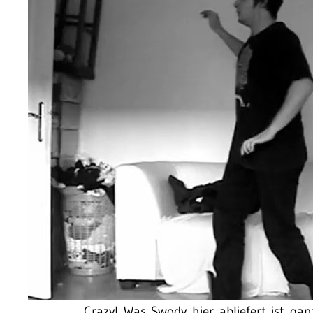
Crazy! Was Swody hier abliefert ist ga