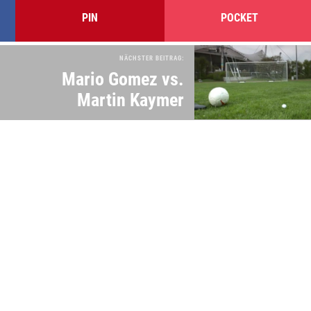
PIN
POCKET
NÄCHSTER BEITRAG:
Mario Gomez vs.
Martin Kaymer