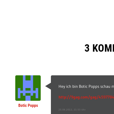
3 KOM
Hey ich bin Botic Popps schau ma
http://9gag.com/gag/459778
Botic Popps
25.06.2012, 21:53 Uhr