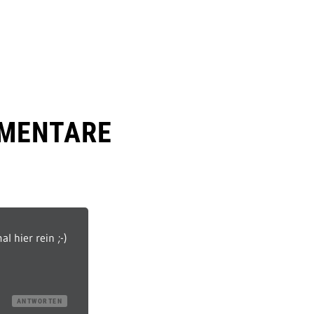
MENTARE
l hier rein ;-)
4
ANTWORTEN