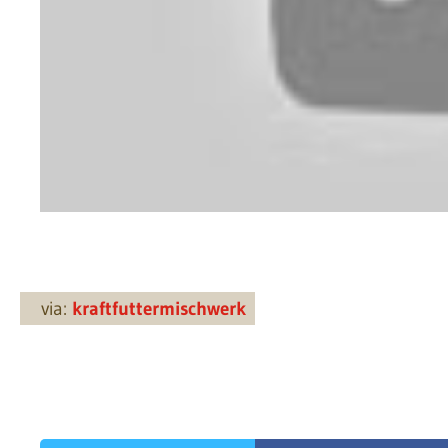
via:
kraftfuttermischwerk