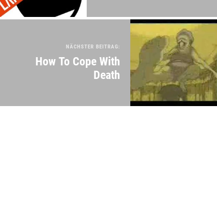
NÄCHSTER BEITRAG:
How To Cope With
Death