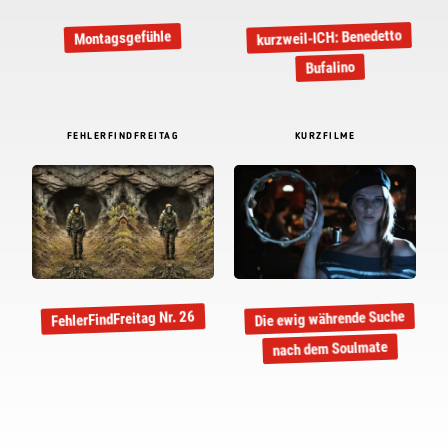
kurzweil-ICH: Benedetto
Montagsgefühle
Bufalino
FEHLERFINDFREITAG
KURZFILME
Die ewig währende Suche
FehlerFindFreitag Nr. 26
nach dem Soulmate