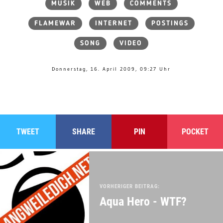
MUSIK
WEB
COMMENTS
FLAMEWAR
INTERNET
POSTINGS
SONG
VIDEO
Donnerstag, 16. April 2009, 09:27 Uhr
TWEET
SHARE
PIN
POCKET
VORHERIGER BEITRAG:
Aqua Hero - WTF?