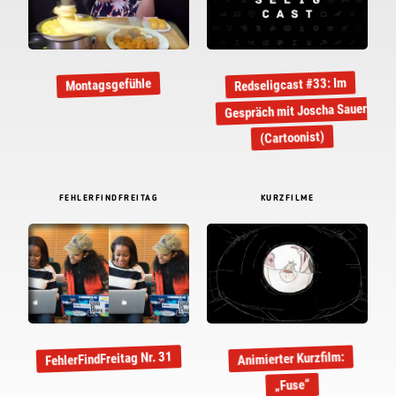
Redseligcast #33: Im
Montagsgefühle
Gespräch mit Joscha Sauer
(Cartoonist)
FEHLERFINDFREITAG
KURZFILME
FehlerFindFreitag Nr. 31
Animierter Kurzfilm:
„Fuse“