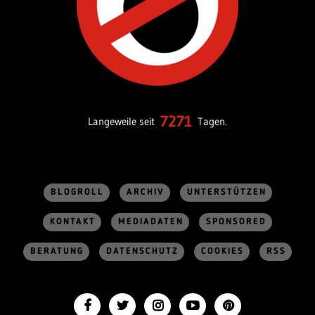
7271
Langeweile seit
Tagen.
BLOGROLL
ARCHIV
UNTERSTÜTZEN
KONTAKT
MEDIADATEN
SPONSORED
BERATUNG
DATENSCHUTZ
COOKIES
RSS