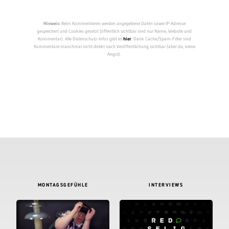
Hinweis:
Beim Kommentieren werden angegebene Daten sowie IP-Adresse
gespeichert und Cookies gesetzt (öffentlich sichtbar sind nur Name, Website und
Kommentar). Alle Datenschutz-Infos gibt es
hier
. Dank Cache/Spam-Filter sind
Kommentare manchmal nicht direkt nach Veröffentlichung sichtbar (aber da, keine
Angst).
MONTAGSGEFÜHLE
INTERVIEWS