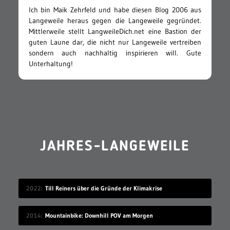
Ich bin Maik Zehrfeld und habe diesen Blog 2006 aus
Langeweile heraus gegen die Langeweile gegründet.
Mittlerweile stellt LangweileDich.net eine Bastion der
guten Laune dar, die nicht nur Langeweile vertreiben
sondern auch nachhaltig inspirieren will. Gute
Unterhaltung!
JAHRES-LANGEWEILE
2022
Till Reiners über die Gründe der Klimakrise
2014
Mountainbike: Downhill POV am Morgen