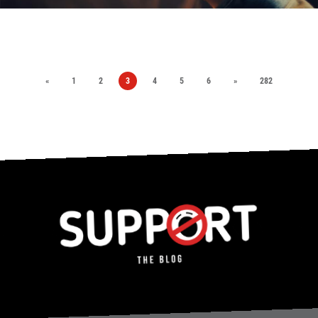
«
1
2
3
4
5
6
»
282