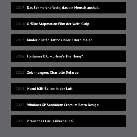
2017
Das Schmerzhafteste, das ein Mensch aushalten kann
2011
Größte Stopmotion-Film der Welt: Gulp
2017
Kinder dürfen Tattoos ihrer Eltern malen
2024
Fontaines D.C. – „Here’s The Thing“
2015
Zeichnungen: Charlotte Delarue
2015
Hund hält Ballon in der Luft
2025
Windows-XP-Sandalen: Crocs im Retro-Design
2020
Braucht es Luxus überhaupt?