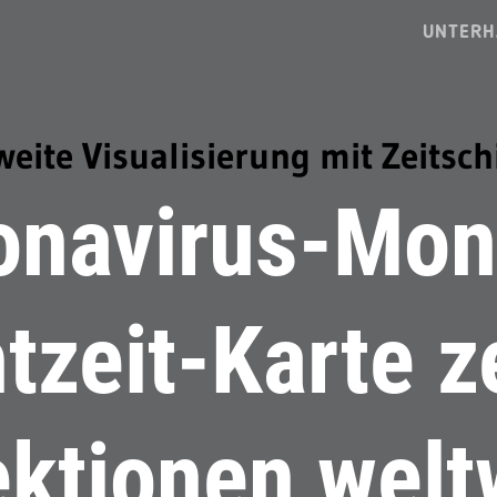
UNTERH
weite Visualisierung mit Zeitsch
onavirus-Moni
tzeit-Karte z
ektionen welt