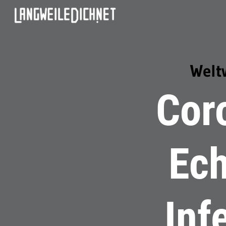
Welt
Cor
Ech
Inf