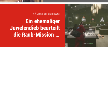
NÄCHSTER BEITRAG:
Ein ehemaliger
Juwelendieb beurteilt
die Raub-Mission in
"GTA V"