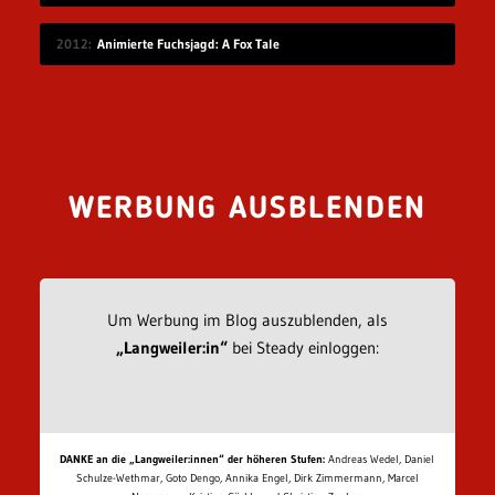
2012
Animierte Fuchsjagd: A Fox Tale
WERBUNG AUSBLENDEN
Um Werbung im Blog auszublenden, als
„Langweiler:in“
bei Steady einloggen:
DANKE an die „Langweiler:innen“ der höheren Stufen:
Andreas Wedel, Daniel
Schulze-Wethmar, Goto Dengo, Annika Engel, Dirk Zimmermann, Marcel