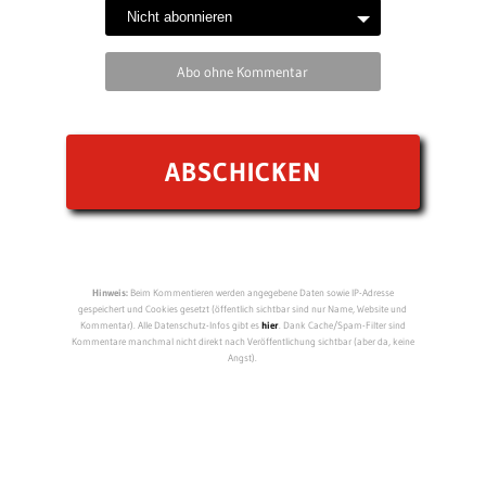
Abo ohne Kommentar
Hinweis:
Beim Kommentieren werden angegebene Daten sowie IP-Adresse
gespeichert und Cookies gesetzt (öffentlich sichtbar sind nur Name, Website und
Kommentar). Alle Datenschutz-Infos gibt es
hier
. Dank Cache/Spam-Filter sind
Kommentare manchmal nicht direkt nach Veröffentlichung sichtbar (aber da, keine
Angst).