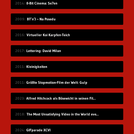
2014
8-Bit Cinema: Se7en
2009
BT’n’J – Na Posedu
2016
Virtueller Koi Karpfen-Teich
2017
Lettering: David Milan
2011
Kleinigkeiten
2011
Größte Stopmotion-Film der Welt: Gulp
2023
Alfred Hitchcock als Bösewicht in seinen Filmen
2018
The Most Unsatisfying Video in the World ever made – part 2
2024
GIFparade XCVI