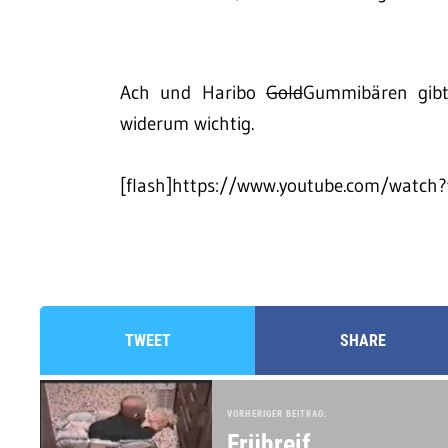
Ach und Haribo
Gold
Gummibären gibt
widerum wichtig.
[flash]https://www.youtube.com/watch?
TWEET
SHARE
VORHERIGER BEITRAG:
Frühreif