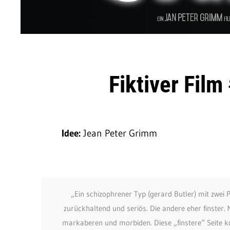
Fiktiver Film
Idee:
Jean Peter Grimm
„Ein schizophrener Typ (gerard Butler) mit zwei 
zurückhaltend und seriös. Die andere eher finste
markaberen und morbiden. Diese „finstere“ Seite ko