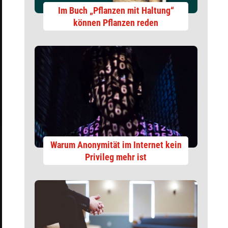
Im Buch „Pflanzen mit Haltung“
können Pflanzen reden
Warum Anonymität im Internet kein
Privileg mehr ist