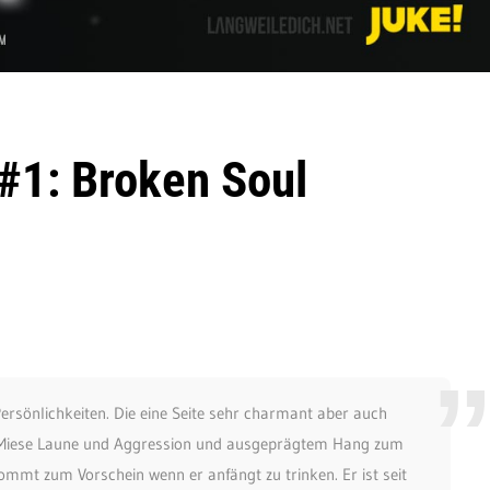
 #1: Broken Soul
Persönlichkeiten. Die eine Seite sehr charmant aber auch
r. Miese Laune und Aggression und ausgeprägtem Hang zum
mmt zum Vorschein wenn er anfängt zu trinken. Er ist seit