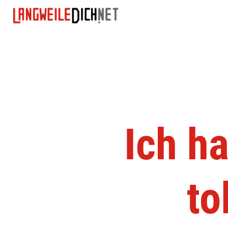
Ich h
to