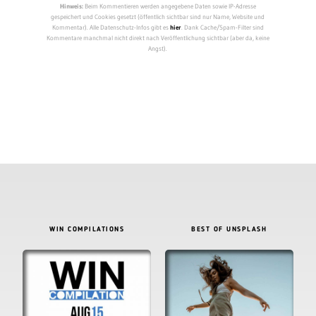
Hinweis:
Beim Kommentieren werden angegebene Daten sowie IP-Adresse
gespeichert und Cookies gesetzt (öffentlich sichtbar sind nur Name, Website und
Kommentar). Alle Datenschutz-Infos gibt es
hier
. Dank Cache/Spam-Filter sind
Kommentare manchmal nicht direkt nach Veröffentlichung sichtbar (aber da, keine
Angst).
WIN COMPILATIONS
BEST OF UNSPLASH