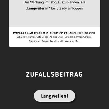
Um Werbung im Blog auszublenden, als
„Langweiler:in“
bei Steady einloggen:
DANKE an die „Langweiler:innen“ der höheren Stufen:
Andreas Wedel, Daniel
Schulze-Wethmar, Goto Dengo, Annika Engel, Dirk Zimmermann, Marcel
Nasemann, Kristian Gäckle und Christian Zenker.
ZUFALLSBEITRAG
Langweilen!