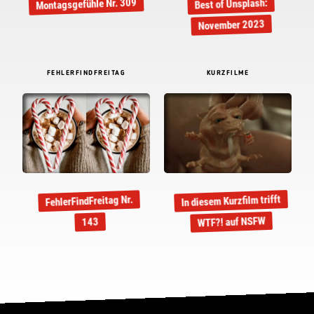
Montagsgefühle Nr. 309
Best of Unsplash:
November 2023
FEHLERFINDFREITAG
KURZFILME
In diesem Kurzfilm trifft
FehlerFindFreitag Nr.
WTF?! auf NSFW
143