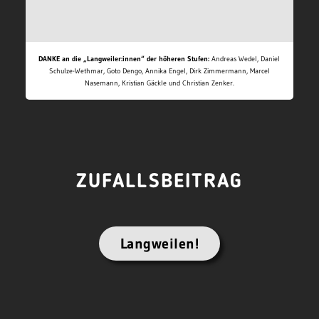
DANKE an die „Langweiler:innen“ der höheren Stufen:
Andreas Wedel, Daniel
Schulze-Wethmar, Goto Dengo, Annika Engel, Dirk Zimmermann, Marcel
Nasemann, Kristian Gäckle und Christian Zenker.
ZUFALLSBEITRAG
Langweilen!