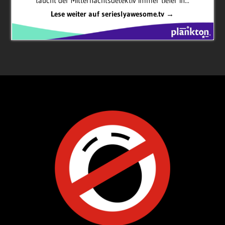
taucht der Mitternachtsdetektiv immer tiefer in...
Lese weiter auf serieslyawesome.tv →