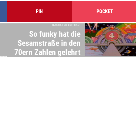
PIN
POCKET
NÄCHSTER BEITRAG:
So funky hat die
Sesamstraße in den
70ern Zahlen gelehrt