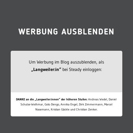
WERBUNG AUSBLENDEN
Um Werbung im Blog auszublenden, als
„Langweiler:in“
bei Steady einloggen:
DANKE an die „Langweiler:innen“ der höheren Stufen:
Andreas Wedel, Daniel
Schulze-Wethmar, Goto Dengo, Annika Engel, Dirk Zimmermann, Marcel
Nasemann, Kristian Gäckle und Christian Zenker.