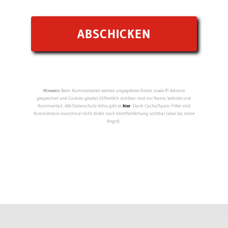
Hinweis:
Beim Kommentieren werden angegebene Daten sowie IP-Adresse
gespeichert und Cookies gesetzt (öffentlich sichtbar sind nur Name, Website und
Kommentar). Alle Datenschutz-Infos gibt es
hier
. Dank Cache/Spam-Filter sind
Kommentare manchmal nicht direkt nach Veröffentlichung sichtbar (aber da, keine
Angst).