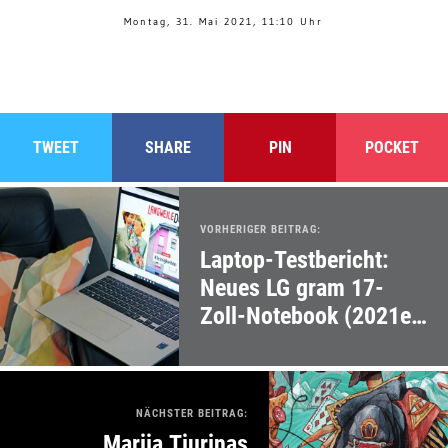
Montag, 31. Mai 2021, 11:10 Uhr
TWEET
SHARE
PIN
POCKET
VORHERIGER BEITRAG:
Laptop-Testbericht:
Neues LG gram 17-
Zoll-Notebook (2021er
Version)
NÄCHSTER BEITRAG:
Marija Tiurinas