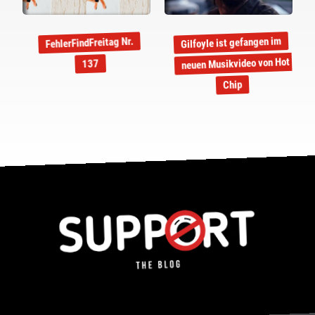
Gilfoyle ist gefangen im
FehlerFindFreitag Nr.
neuen Musikvideo von Hot
137
Chip