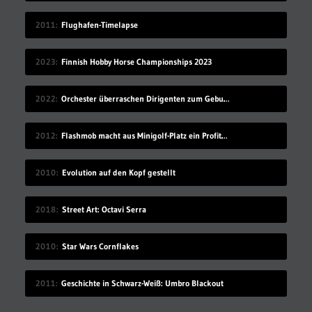
2011
Flughafen-Timelapse
2023
Finnish Hobby Horse Championships 2023
2022
Orchester überraschen Dirigenten zum Geburtstag
2012
Flashmob macht aus Minigolf-Platz ein Profiturnier
2010
Evolution auf den Kopf gestellt
2018
Street Art: Octavi Serra
2010
Star Wars Cornflakes
2011
Geschichte in Schwarz-Weiß: Umbro Blackout