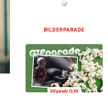
BILDERPARADE
GIFparade CLXV