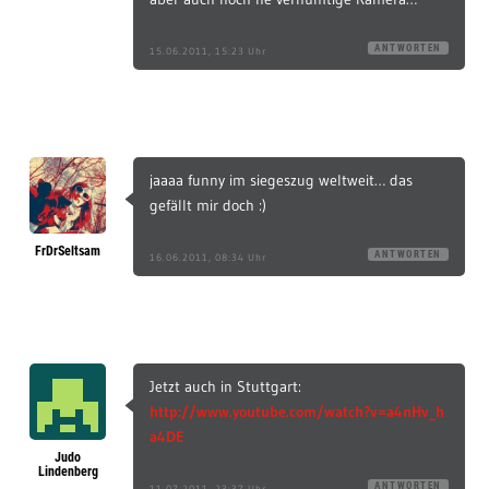
ANTWORTEN
15.06.2011, 15:23 Uhr
jaaaa funny im siegeszug weltweit… das
gefällt mir doch :)
FrDrSeltsam
ANTWORTEN
16.06.2011, 08:34 Uhr
Jetzt auch in Stuttgart:
http://www.youtube.com/watch?v=a4nHv_h
a4DE
Judo
Lindenberg
ANTWORTEN
11.07.2011, 23:37 Uhr