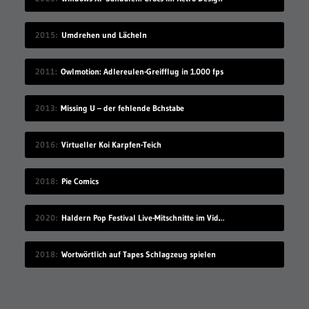
2015
Umdrehen und Lächeln
2011
Owlmotion: Adlereulen-Greifflug in 1.000 fps
2013
Missing U – der fehlende Bchstabe
2016
Virtueller Koi Karpfen-Teich
2018
Pie Comics
2020
Haldern Pop Festival Live-Mitschnitte im Videostream (2008-2019)
2018
Wortwörtlich auf Tapes Schlagzeug spielen