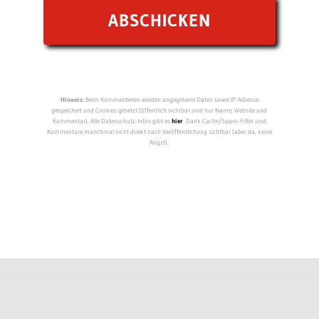
Hinweis:
Beim Kommentieren werden angegebene Daten sowie IP-Adresse
gespeichert und Cookies gesetzt (öffentlich sichtbar sind nur Name, Website und
Kommentar). Alle Datenschutz-Infos gibt es
hier
. Dank Cache/Spam-Filter sind
Kommentare manchmal nicht direkt nach Veröffentlichung sichtbar (aber da, keine
Angst).