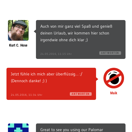
Auch von mir ganz viel Spaß und genieß
deinen Urlaub, wir kommen hier schon
irgendwie ohne dich klar ;)
Kurt C. Hose
ANTWORTEN
24.05.2016, 11:15 Uhr
Jetzt fühle ich mich aber überflüssig… :/
(Dennoch danke! ;) )
Maik
ANTWORTEN
24.05.2016, 11:34 Uhr
Great to see you using our Palomar