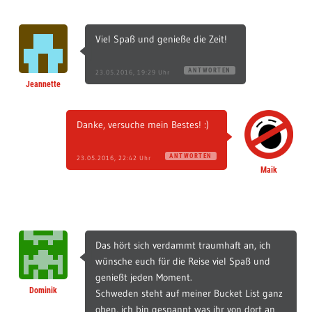
Viel Spaß und genieße die Zeit!
ANTWORTEN
23.05.2016, 19:29 Uhr
Jeannette
Danke, versuche mein Bestes! :)
ANTWORTEN
23.05.2016, 22:42 Uhr
Maik
Das hört sich verdammt traumhaft an, ich
wünsche euch für die Reise viel Spaß und
genießt jeden Moment.
Dominik
Schweden steht auf meiner Bucket List ganz
oben, ich bin gespannt was ihr von dort an