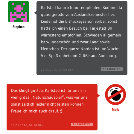
Karlstad kann ich nur empfehlen. Komme da
quasi gerade vom Auslandssemester her.
Leider ist die Eishockeysaison vorbei, sonst
Stephan
hätte ich einen Besuch bei Färjestad BK
wärmstens empfohlen. Schweden allgemein
ist wunderschön und zwar Land sowie
Menschen. Der ganze Norden ist ’ne Wucht.
Viel Spaß dabei und Grüße aus Augsburg.
ANTWORTEN
24.05.2016, 00:09 Uhr
Das klingt gut! Ja, Karlstad ist für uns ein
wenig das „Naturschauspiel“, was wir uns
sonst zeitlich leider nicht leisten können.
Maik
Freue ich mich auch drauf. :)
ANTWORTEN
24.05.2016, 09:50 Uhr