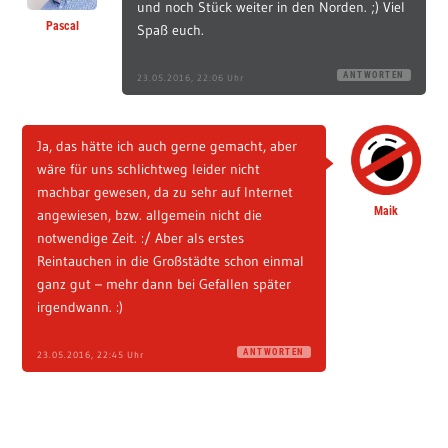
und noch Stück weiter in den Norden. ;) Viel
Pascal
Spaß euch.
ANTWORTEN
23.05.2016, 22:06 Uhr
Ja, das hätte ich auch gerne gemacht, aber
wäre für uns schlichtweg leider nicht
machbar gewesen, da zu sehr auf Internet
Maik
angewiesen, bzw. allgemein nicht die
notwendige Zeit. :/ Aber als erstes
Reintauchen in die Großstädte schon einmal
ganz gut – mehr dann bei Gefallen später
irgendwann. :)
ANTWORTEN
23.05.2016, 22:45 Uhr