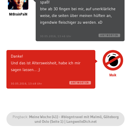
spaß!
btw ab 30 fingen bei mir, auf unerklärliche
MrBrainPaiN
weise, die seiten über meinen hüften an,
irgendwie fleischiger zu werden. xD
ANTWORTEN
30.05.2016, 13:46 Uhr
Danke!
Und das ist Altersweisheit, habe ich mir
sagen lassen… ;)
Maik
ANTWORTEN
30.05.2016, 13:48 Uhr
Pingback:
Meine Woche (41) - #blogntravel mit Malmö, Göteborg
und Oslo (Seite 1) | LangweileDich.net