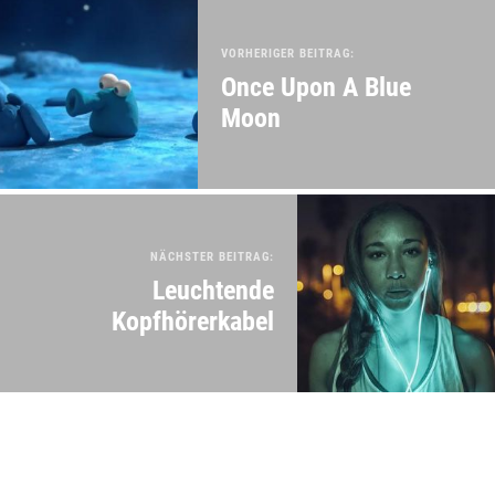
VORHERIGER BEITRAG:
Once Upon A Blue
Moon
NÄCHSTER BEITRAG:
Leuchtende
Kopfhörerkabel