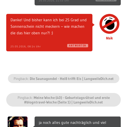
24.05.2016, 21:53 Uhr
Danke! Und bisher kann ich bei 25 Grad und
Sonnenschein nicht meckern – wie machen
die das hier oben nur?! :)
Maik
ANTWORTEN
25.05.2016, 08:14 Uhr
Pingback:
Die Saunagondel - Heiß trifft Eis | LangweileDich.net
Pingback:
Meine Woche (40) - Geburtstagsrätsel und erste
#blogntravel-Woche (Seite 1) | LangweileDich.net
ja noch alles gute nachträglich und viel