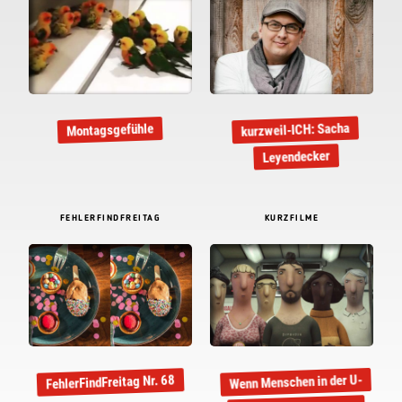
kurzweil-ICH: Sacha
Montagsgefühle
Leyendecker
FEHLERFINDFREITAG
KURZFILME
Wenn Menschen in der U-
FehlerFindFreitag Nr. 68