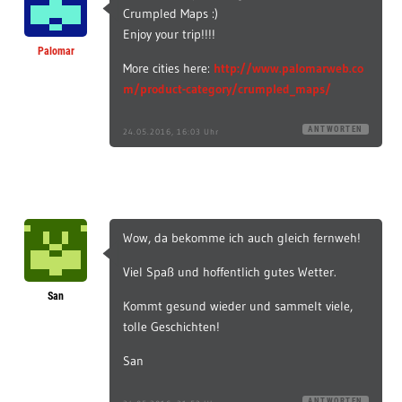
Crumpled Maps :)
Enjoy your trip!!!!
Palomar
More cities here:
http://www.palomarweb.co
m/product-category/crumpled_maps/
ANTWORTEN
24.05.2016, 16:03 Uhr
Wow, da bekomme ich auch gleich fernweh!
Viel Spaß und hoffentlich gutes Wetter.
San
Kommt gesund wieder und sammelt viele,
tolle Geschichten!
San
ANTWORTEN