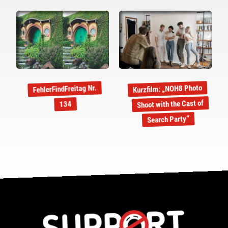
Kurzfilm: „NOH8 Photo
FehlerFindFreitag Nr.
Shoot with the Cast of
134
Search Party“