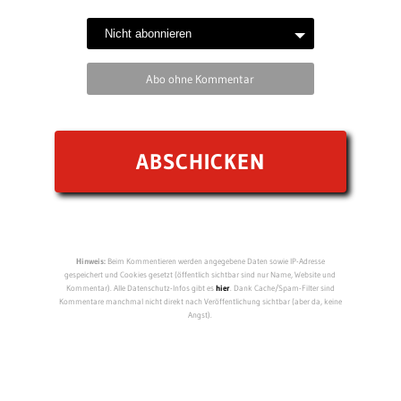
Abo ohne Kommentar
Hinweis:
Beim Kommentieren werden angegebene Daten sowie IP-Adresse
gespeichert und Cookies gesetzt (öffentlich sichtbar sind nur Name, Website und
Kommentar). Alle Datenschutz-Infos gibt es
hier
. Dank Cache/Spam-Filter sind
Kommentare manchmal nicht direkt nach Veröffentlichung sichtbar (aber da, keine
Angst).