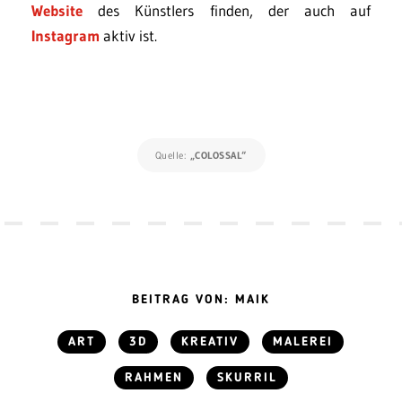
Website
des Künstlers finden, der auch auf
Instagram
aktiv ist.
Quelle:
„COLOSSAL“
BEITRAG VON: MAIK
ART
3D
KREATIV
MALEREI
RAHMEN
SKURRIL