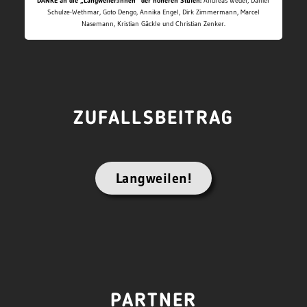
DANKE an die „Langweiler:innen“ der höheren Stufen:
Andreas Wedel, Daniel
Schulze-Wethmar, Goto Dengo, Annika Engel, Dirk Zimmermann, Marcel
Nasemann, Kristian Gäckle und Christian Zenker.
ZUFALLSBEITRAG
Langweilen!
PARTNER