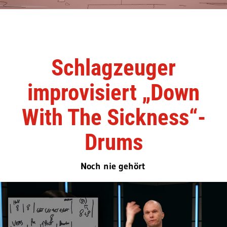
Schlagzeuger
improvisiert „Down
With The Sickness“-
Drums
Noch nie gehört