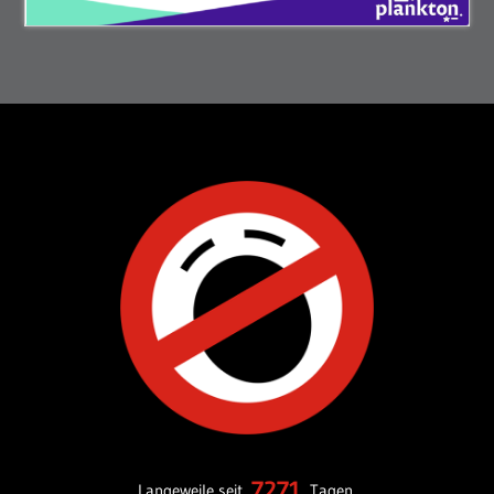
7271
Langeweile seit
Tagen.