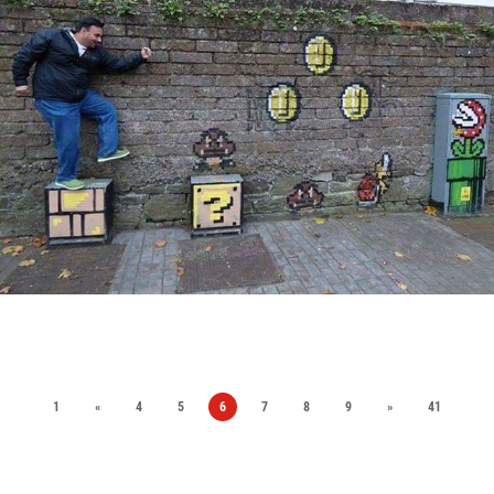
1
«
4
5
6
7
8
9
»
41