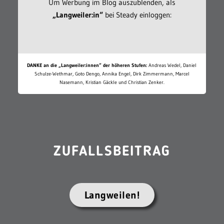
Um Werbung im Blog auszublenden, als
„Langweiler:in“
bei Steady einloggen:
DANKE an die „Langweiler:innen“ der höheren Stufen:
Andreas Wedel, Daniel
Schulze-Wethmar, Goto Dengo, Annika Engel, Dirk Zimmermann, Marcel
Nasemann, Kristian Gäckle und Christian Zenker.
ZUFALLSBEITRAG
Langweilen!