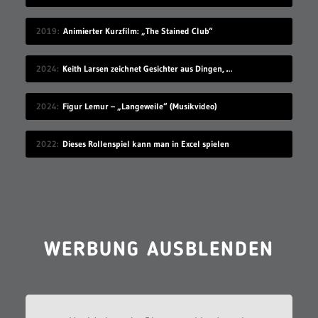
2019
Animierter Kurzfilm: „The Stained Club“
2024
Keith Larsen zeichnet Gesichter aus Dingen, die wie Gesichter aussehen
2024
Figur Lemur – „Langeweile“ (Musikvideo)
2022
Dieses Rollenspiel kann man in Excel spielen
WERBUNG AUSBLENDEN