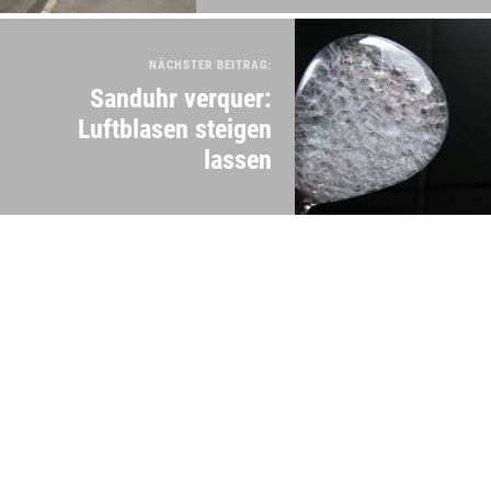
NÄCHSTER BEITRAG:
Sanduhr verquer:
Luftblasen steigen
lassen