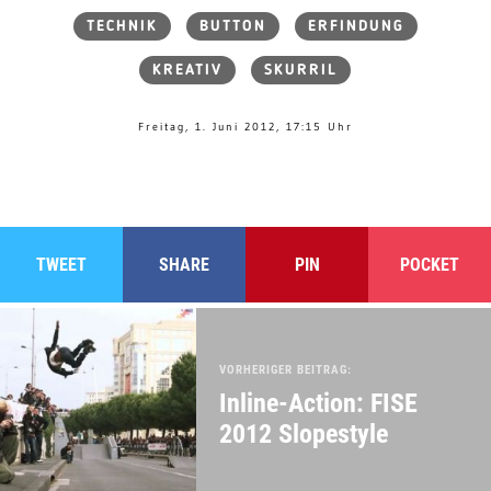
TECHNIK
BUTTON
ERFINDUNG
KREATIV
SKURRIL
Freitag, 1. Juni 2012, 17:15 Uhr
TWEET
SHARE
PIN
POCKET
VORHERIGER BEITRAG:
Inline-Action: FISE
2012 Slopestyle