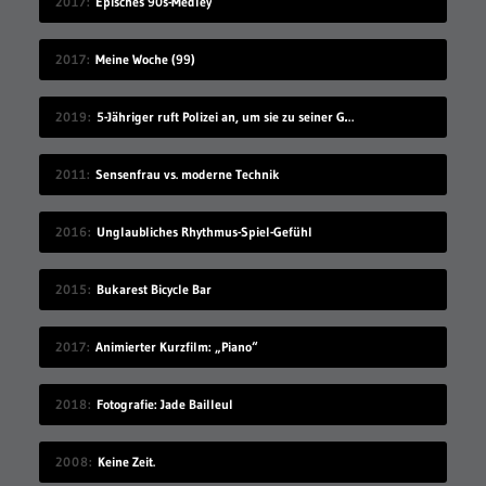
2017
Episches 90s-Medley
2017
Meine Woche (99)
2019
5-Jähriger ruft Polizei an, um sie zu seiner Geburtstagsparty einzuladen
2011
Sensenfrau vs. moderne Technik
2016
Unglaubliches Rhythmus-Spiel-Gefühl
2015
Bukarest Bicycle Bar
2017
Animierter Kurzfilm: „Piano“
2018
Fotografie: Jade Bailleul
2008
Keine Zeit.