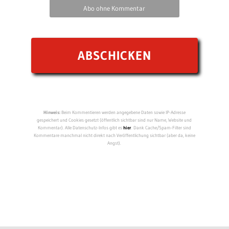
Abo ohne Kommentar
Hinweis:
Beim Kommentieren werden angegebene Daten sowie IP-Adresse
gespeichert und Cookies gesetzt (öffentlich sichtbar sind nur Name, Website und
Kommentar). Alle Datenschutz-Infos gibt es
hier
. Dank Cache/Spam-Filter sind
Kommentare manchmal nicht direkt nach Veröffentlichung sichtbar (aber da, keine
Angst).