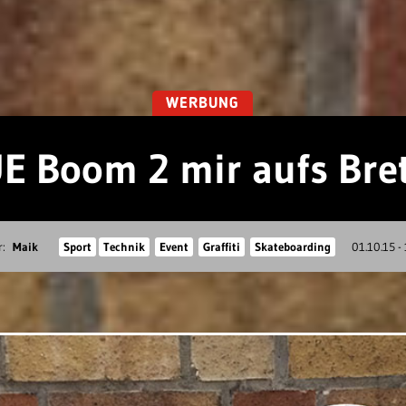
WERBUNG
UE Boom 2 mir aufs Bret
r:
Maik
Sport
Technik
Event
Graffiti
Skateboarding
01.10.15 -