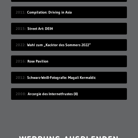
2011
Compilation: Driving in Asia
2015
Street Art: DEIH
2022
Wahl zum „Kacktor des Sommers 2022“
2016
Rose Pavilion
2012
Schwarz-Weiß-Fotografie: Magali Kermaīdic
2008
Arcorgie des Internetfrustes (II)