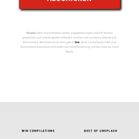
Hinweis:
Beim Kommentieren werden angegebene Daten sowie IP-Adresse
gespeichert und Cookies gesetzt (öffentlich sichtbar sind nur Name, Website und
Kommentar). Alle Datenschutz-Infos gibt es
hier
. Dank Cache/Spam-Filter sind
Kommentare manchmal nicht direkt nach Veröffentlichung sichtbar (aber da, keine
Angst).
WIN COMPILATIONS
BEST OF UNSPLASH