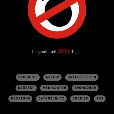
7271
Langeweile seit
Tagen.
BLOGROLL
ARCHIV
UNTERSTÜTZEN
KONTAKT
MEDIADATEN
SPONSORED
BERATUNG
DATENSCHUTZ
COOKIES
RSS