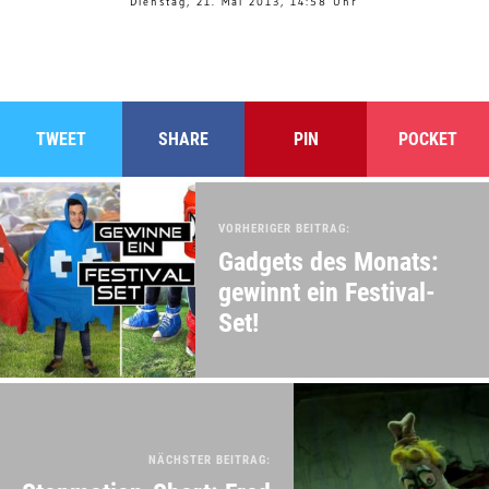
Dienstag, 21. Mai 2013, 14:58 Uhr
TWEET
SHARE
PIN
POCKET
VORHERIGER BEITRAG:
Gadgets des Monats:
gewinnt ein Festival-
Set!
NÄCHSTER BEITRAG: