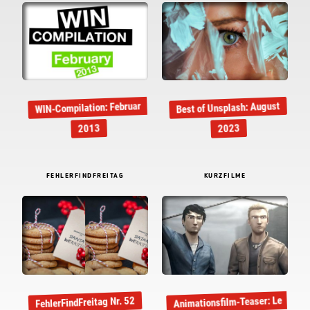
WIN-Compilation: Februar
Best of Unsplash: August
2013
2023
FEHLERFINDFREITAG
KURZFILME
Animationsfilm-Teaser: Le
FehlerFindFreitag Nr. 52