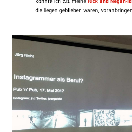
konnte ich z.B. meine
Rick and Negan-Id
die liegen geblieben waren, voranbringen