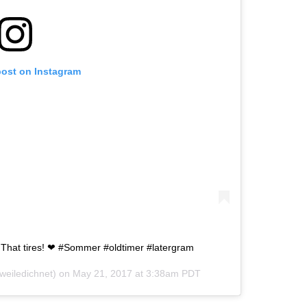
post on Instagram
. That tires! ❤ #Sommer #oldtimer #latergram
eiledichnet) on
May 21, 2017 at 3:38am PDT