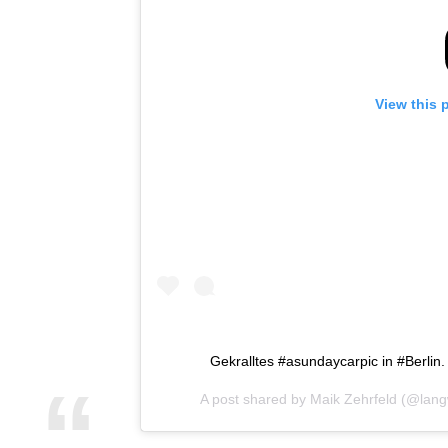
View this 
Gekralltes #asundaycarpic in #Berlin
A post shared by
Maik Zehrfeld
(@langw