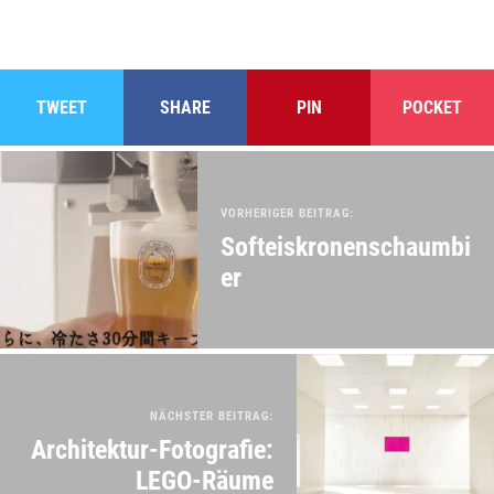
TWEET
SHARE
PIN
POCKET
VORHERIGER BEITRAG:
Softeiskronenschaumbi
er
NÄCHSTER BEITRAG:
Architektur-Fotografie:
LEGO-Räume