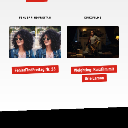
FEHLERFINDFREITAG
KURZFILME
Weighting: Kurzfilm mit
FehlerFindFreitag Nr. 28
Brie Larson