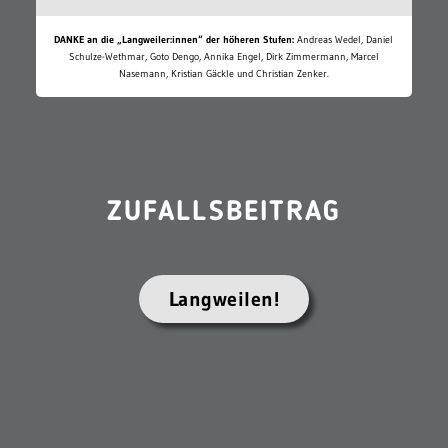
DANKE an die „Langweiler:innen“ der höheren Stufen:
Andreas Wedel, Daniel
Schulze-Wethmar, Goto Dengo, Annika Engel, Dirk Zimmermann, Marcel
Nasemann, Kristian Gäckle und Christian Zenker.
ZUFALLSBEITRAG
Langweilen!