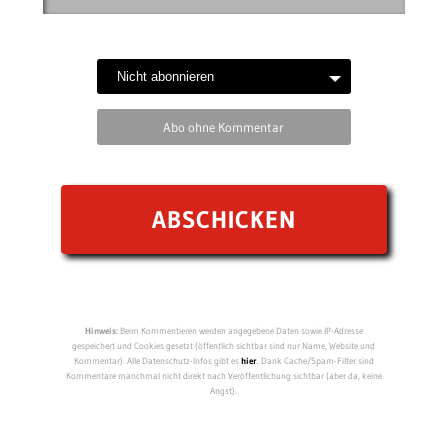
Abo ohne Kommentar
Hinweis:
Beim Kommentieren werden angegebene Daten sowie IP-Adresse
gespeichert und Cookies gesetzt (öffentlich sichtbar sind nur Name, Website und
Kommentar). Alle Datenschutz-Infos gibt es
hier
. Dank Cache/Spam-Filter sind
Kommentare manchmal nicht direkt nach Veröffentlichung sichtbar (aber da, keine
Angst).