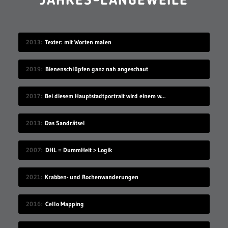
JAHRES-LANGEWEILE
2013
Texter: mit Worten malen
2019
Bienenschlüpfen ganz nah angeschaut
2017
Bei diesem Hauptstadtportrait wird einem warm ums Herz
2013
Das Sandrätsel
2007
DHL = DummHeit > Logik
2021
Krabben- und Rochenwanderungen
2016
Cello Mapping