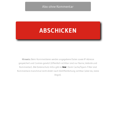
Abo ohne Kommentar
Hinweis:
Beim Kommentieren werden angegebene Daten sowie IP-Adresse
gespeichert und Cookies gesetzt (öffentlich sichtbar sind nur Name, Website und
Kommentar). Alle Datenschutz-Infos gibt es
hier
. Dank Cache/Spam-Filter sind
Kommentare manchmal nicht direkt nach Veröffentlichung sichtbar (aber da, keine
Angst).