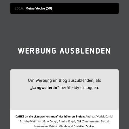
2016
Meine Woche (50)
WERBUNG AUSBLENDEN
Um Werbung im Blog auszublenden, als
„Langweiler:in“
bei Steady einloggen:
DANKE an die „Langweiler:innen“ der höheren Stufen:
Andreas Wedel, Daniel
Schulze-Wethmar, Goto Dengo, Annika Engel, Dirk Zimmermann, Marcel
Nasemann, Kristian Gäckle und Christian Zenker.