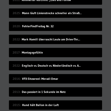
2025
Mann läuft Linienstrecke schneller als Straßenbahn
2020
FehlerFindFreitag Nr. 32
2022
Mark Hamill überrascht Leute am Drive-Thru-Schalter
2017
Montagsgefühle
2022
Englisch vs. Deutsch vs. Niederländisch vs. Afrikaans
2016
VFX-Showreel: Meradi Omar
2013
Das passiert in 1 Sekunde im Netz
2015
Hund hält Ballon in der Luft