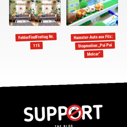
Hamster-Auto aus Filz:
FehlerFindFreitag Nr.
Stopmotion „Pui Pui
115
Molcar“