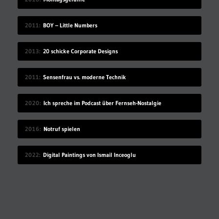
2011
BOY – Little Numbers
2013
20 schicke Corporate Designs
2011
Sensenfrau vs. moderne Technik
2020
Ich spreche im Podcast über Fernseh-Nostalgie
2016
Notruf spielen
2022
Digital Paintings von Ismail Inceoglu