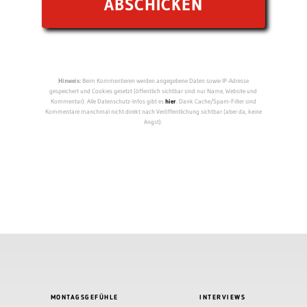
Hinweis:
Beim Kommentieren werden angegebene Daten sowie IP-Adresse
gespeichert und Cookies gesetzt (öffentlich sichtbar sind nur Name, Website und
Kommentar). Alle Datenschutz-Infos gibt es
hier
. Dank Cache/Spam-Filter sind
Kommentare manchmal nicht direkt nach Veröffentlichung sichtbar (aber da, keine
Angst).
MONTAGSGEFÜHLE
INTERVIEWS