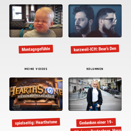
kurzweil-ICH: Bear’s Den
Montagsgefühle
MEINE VIDEOS
KOLUMNEN
spielseitig: Hearthstone
Gedanken einer 19-