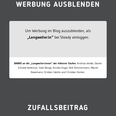
WERBUNG AUSBLENDEN
Um Werbung im Blog auszublenden, als
„Langweiler:in“
bei Steady einloggen:
DANKE an die „Langweiler:innen“ der höheren Stufen:
Andreas Wedel, Daniel
Schulze-Wethmar, Goto Dengo, Annika Engel, Dirk Zimmermann, Marcel
Nasemann, Kristian Gäckle und Christian Zenker.
ZUFALLSBEITRAG