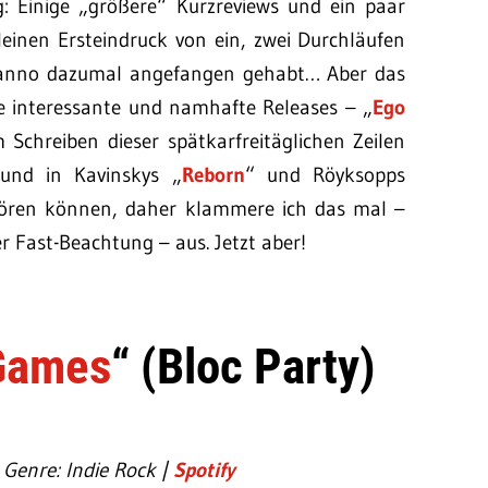
: Einige „größere“ Kurzreviews und ein paar
leinen Ersteindruck von ein, zwei Durchläufen
a anno dazumal angefangen gehabt… Aber das
le interessante und namhafte Releases – „
Ego
Schreiben dieser spätkarfreitäglichen Zeilen
 und in Kavinskys „
Reborn
“ und Röyksopps
ören können, daher klammere ich das mal –
 Fast-Beachtung – aus. Jetzt aber!
Games
“ (Bloc Party)
 Genre: Indie Rock |
Spotify