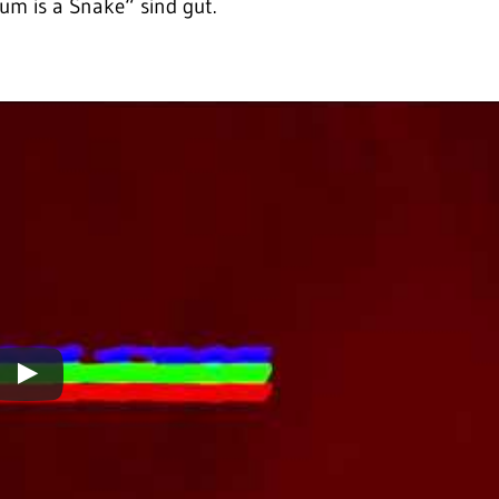
um is a Snake“ sind gut.