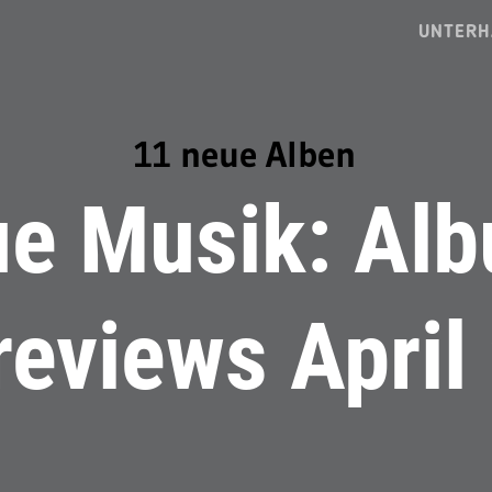
UNTERH
11 neue Alben
e Musik: Al
reviews April