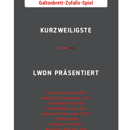
Galtonbrett-Zufalls-Spiel
KURZWEILIGSTE
LWDN PRÄSENTIERT
Disco Ensemble Tour 2017
Nothing But Thieves Tour 2018 I
Bakers Eddy Tour 2018
Satellite Stories Tour 2018
Nothing But Thieves Tour 2018 II
EUT Tour 2018
Razorlight Tour 2019
Kensington Road Tour 2019