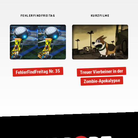
FEHLERFINDFREITAG
KURZFILME
Treuer Vierbeiner in der
FehlerFindFreitag Nr. 35
Zombie-Apokalypse