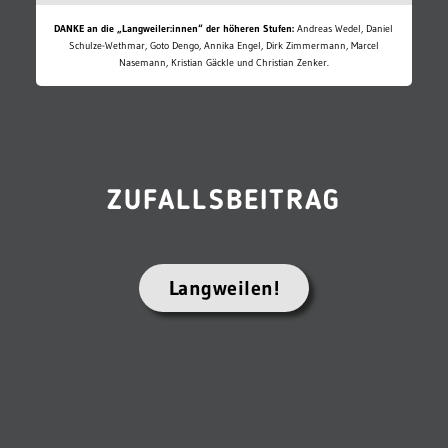
DANKE an die „Langweiler:innen“ der höheren Stufen:
Andreas Wedel, Daniel
Schulze-Wethmar, Goto Dengo, Annika Engel, Dirk Zimmermann, Marcel
Nasemann, Kristian Gäckle und Christian Zenker.
ZUFALLSBEITRAG
Langweilen!