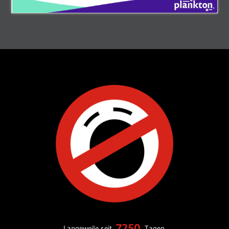
7250
Langeweile seit
Tagen.