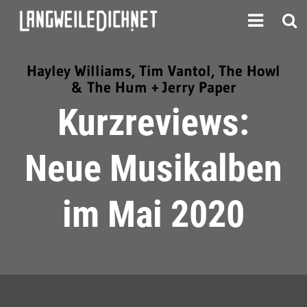
Hayley Williams, Tim Vantol, The Howl
& The Hum + Jerry Paper
Kurzreviews:
Neue Musikalben
im Mai 2020