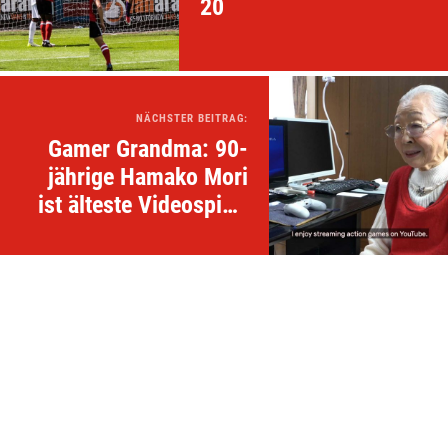
20
NÄCHSTER BEITRAG:
Gamer Grandma: 90-
jährige Hamako Mori
ist älteste Videospiel-
YouTuberin der Welt