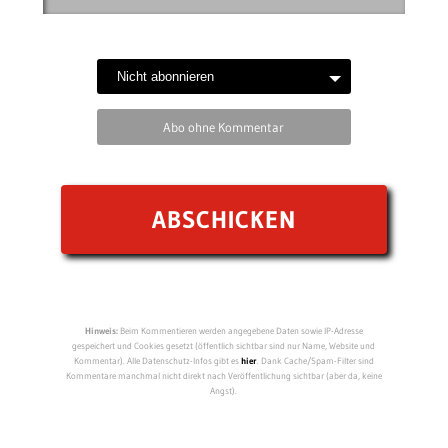
Abo ohne Kommentar
Hinweis:
Beim Kommentieren werden angegebene Daten sowie IP-Adresse
gespeichert und Cookies gesetzt (öffentlich sichtbar sind nur Name, Website und
Kommentar). Alle Datenschutz-Infos gibt es
hier
. Dank Cache/Spam-Filter sind
Kommentare manchmal nicht direkt nach Veröffentlichung sichtbar (aber da, keine
Angst).