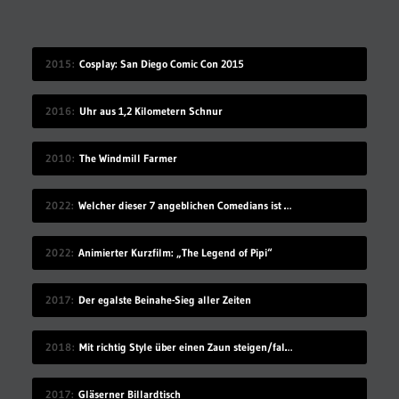
2015
Cosplay: San Diego Comic Con 2015
2016
Uhr aus 1,2 Kilometern Schnur
2010
The Windmill Farmer
2022
Welcher dieser 7 angeblichen Comedians ist gar keiner?
2022
Animierter Kurzfilm: „The Legend of Pipi“
2017
Der egalste Beinahe-Sieg aller Zeiten
2018
Mit richtig Style über einen Zaun steigen/fallen
2017
Gläserner Billardtisch