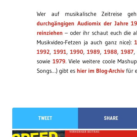
Wer auf musikalische Zeitreise g
durchgängigen Audiomix der Jahre 1
reinziehen
– oder ihr schaut euch die a
Musikvideo-Fetzen ja auch ganz nice):
1992
,
1991
,
1990
,
1989
,
1988
,
1987
sowie
1979
. Viele weitere coole Mashu
Songs…) gibt es
hier im Blog-Archiv
für 
TWEET
SHARE
VORHERIGER BEITRAG: