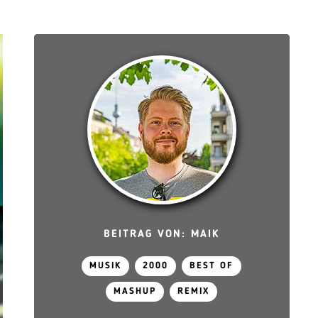
BEITRAG VON: MAIK
MUSIK
2000
BEST OF
MASHUP
REMIX