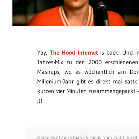
Yay,
The Hood Internet
is back! Und i
Jahres-Mix zu den 2000 erschienene
Mashups, wo es wöchentlich am Don
Millenium-Jahr gibt es direkt mal satt
kurzen vier Minuten zusammengepackt – n
it!
„Samples of more than 75 songs from 2000 mixed to