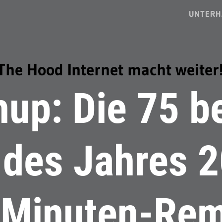
UNTERH
The Hood Internet macht weiter
up: Die 75 b
 des Jahres 
-Minuten-Rem