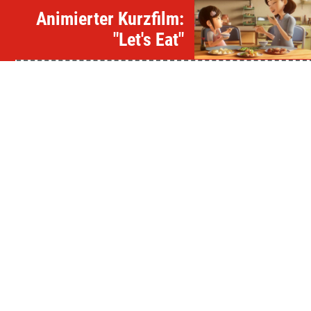
Animierter Kurzfilm:
"Let's Eat"