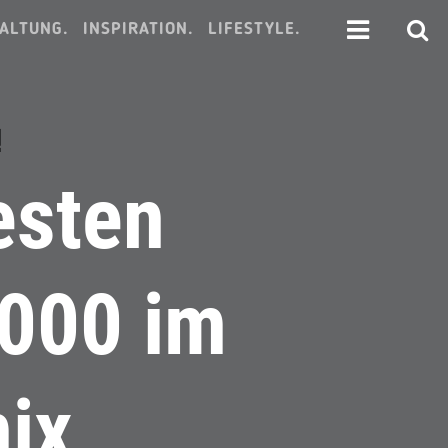
ALTUNG.
INSPIRATION.
LIFESTYLE.
!
esten
2000 im
ix