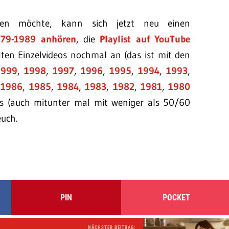
ehen möchte, kann sich jetzt neu einen
979-1989 anhören
, die
Playlist auf YouTube
lten Einzelvideos nochmal an (das ist mit den
1999
,
1998
,
1997
,
1996
,
1995
,
1994
,
1993
,
,
1986
,
1985
,
1984
,
1983
,
1982
,
1981
,
1980
ps (auch mitunter mal mit weniger als 50/60
euch.
PIN
POCKET
NÄCHSTER BEITRAG: