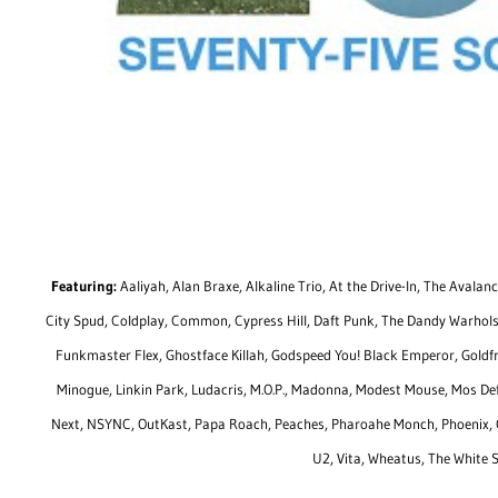
Featuring:
Aaliyah, Alan Braxe, Alkaline Trio, At the Drive-In, The Avala
City Spud, Coldplay, Common, Cypress Hill, Daft Punk, The Dandy Warhols,
Funkmaster Flex, Ghostface Killah, Godspeed You! Black Emperor, Goldfrap
Minogue, Linkin Park, Ludacris, M.O.P., Madonna, Modest Mouse, Mos Def
Next, NSYNC, OutKast, Papa Roach, Peaches, Pharoahe Monch, Phoenix, Que
U2, Vita, Wheatus, The White 