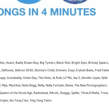
nches, Avant, Badly Drawn Boy, Big Tymers, Black Rob, Bright Eyes, Britney Spears,
 Deftones, Deltron 3030, Destiny’s Child, Eminem, Enya, Erykah Badu, Fred Falke
p, Grandaddy, Green Day, The Hives, Ja Rule, Lil‘ Mo, Jay-Z, Jennifer Lopez, Kylie
, Mýa, Mystikal, Nate Dogg, Nelly, Nelly Furtado, Nivea, The New Pornographers,
ens of the Stone Age, Radiohead, Rikrok, Shaggy, Spiller, Three 6 Mafia, Trina,
Stripes, Wu-Tang Clan, Ying Yang Twins