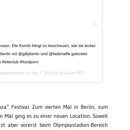
sen. Die Kombi klingt so bescheuert, wie sie lecker
bberlin mit @gillyberlin und @fadenaffe gekostet.
in #biteclub #foodporn
weiledichnet) on
Sep 7, 2018 at 11:45am PDT
a“ Festival. Zum vierten Mal in Berlin, zum
en Mal ging es zu einer neuen Location. Soweit
zt aber vorerst beim Olympiastadion-Bereich