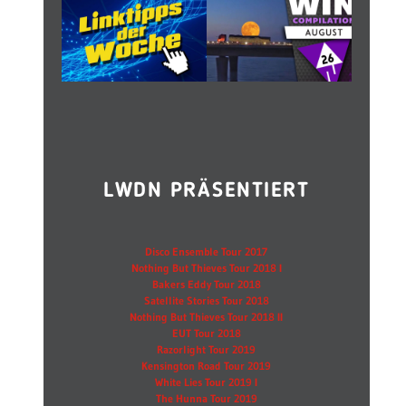
LWDN PRÄSENTIERT
Disco Ensemble Tour 2017
Nothing But Thieves Tour 2018 I
Bakers Eddy Tour 2018
Satellite Stories Tour 2018
Nothing But Thieves Tour 2018 II
EUT Tour 2018
Razorlight Tour 2019
Kensington Road Tour 2019
White Lies Tour 2019 I
The Hunna Tour 2019