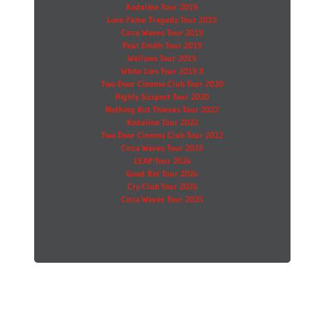
Kodaline Tour 2019
Love Fame Tragedy Tour 2019
Circa Waves Tour 2019
Paul Smith Tour 2019
Wallows Tour 2019
White Lies Tour 2019 II
Two Door Cinema Club Tour 2020
Highly Suspect Tour 2020
Nothing But Thieves Tour 2022
Kodaline Tour 2022
Two Door Cinema Club Tour 2022
Circa Waves Tour 2023
LEAP Tour 2024
Good Kid Tour 2024
Cry Club Tour 2024
Circa Waves Tour 2025