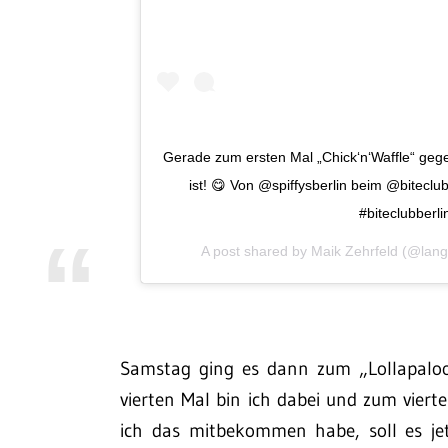
Gerade zum ersten Mal „Chick‘n‘Waffle“ geges
ist! 😋 Von @spiffysberlin beim @biteclu
#biteclubberl
A post shared by
Maik Zehrfeld
(@lang
Samstag ging es dann zum „Lollapalooz
vierten Mal bin ich dabei und zum viert
ich das mitbekommen habe, soll es jet