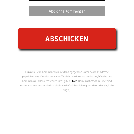
Abo ohne Kommentar
Hinweis:
Beim Kommentieren werden angegebene Daten sowie IP-Adresse
gespeichert und Cookies gesetzt (öffentlich sichtbar sind nur Name, Website und
Kommentar). Alle Datenschutz-Infos gibt es
hier
. Dank Cache/Spam-Filter sind
Kommentare manchmal nicht direkt nach Veröffentlichung sichtbar (aber da, keine
Angst).