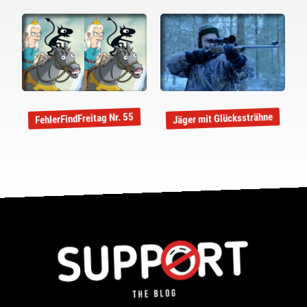
Jäger mit Glückssträhne
FehlerFindFreitag Nr. 55