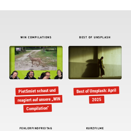
WIN COMPILATIONS
BEST OF UNSPLASH
Best of Unsplash: April
PietSmiet schaut und
reagiert auf unsere „WIN
2025
Compilation“
FEHLERFINDFREITAG
KURZFILME