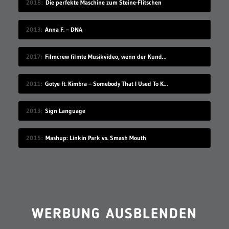
2018
Die perfekte Maschine zum Steine-Flitschen
2013
Anna F. – DNA
2017
Filmcrew filmte Musikvideo, wenn der Kunde grad nicht hingeschaut hat
2011
Gotye ft. Kimbra – Somebody That I Used To Know
2013
Sign Language
2015
Mashup: Linkin Park vs. Smash Mouth
WERBUNG AUSBLENDEN