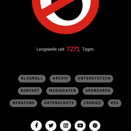
7271
Langeweile seit
Tagen.
BLOGROLL
ARCHIV
UNTERSTÜTZEN
KONTAKT
MEDIADATEN
SPONSORED
BERATUNG
DATENSCHUTZ
COOKIES
RSS