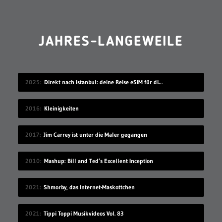
JAHRES-LANGEWEILE
2025
Direkt nach Istanbul: deine Reise eSIM für die Türkei
2016
Kleinigkeiten
2017
Jim Carrey ist unter die Maler gegangen
2010
Mashup: Bill and Ted’s Excellent Inception
2021
Shmorby, das Internet-Maskottchen
2021
Tippi Toppi Musikvideos Vol. 83