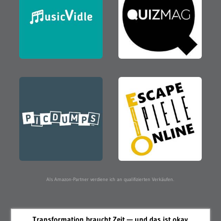
Als Amazon-Partner verdiene ich an qualifizierten Verkäufen.
Transformation braucht Zeit — und das ist okay