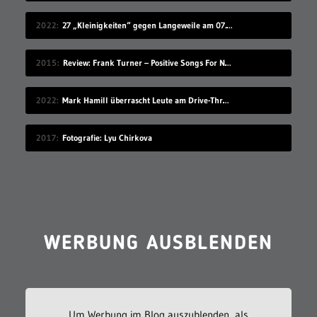
2022
27 „Kleinigkeiten“ gegen Langeweile am 07.08.2022
2015
Review: Frank Turner – Positive Songs For Negative People
2022
Mark Hamill überrascht Leute am Drive-Thru-Schalter
2017
Fotografie: Lyu Chirkova
WERBUNG AUSBLENDEN
Um Werbung im Blog auszublenden, als