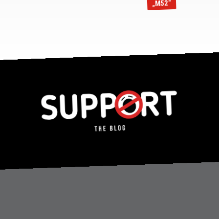
„M52“