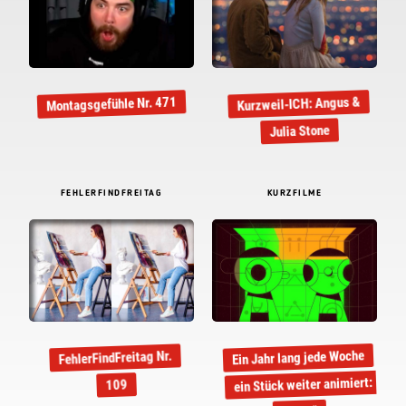
Kurzweil-ICH: Angus &
Montagsgefühle Nr. 471
Julia Stone
FEHLERFINDFREITAG
KURZFILME
Ein Jahr lang jede Woche
FehlerFindFreitag Nr.
ein Stück weiter animiert:
109