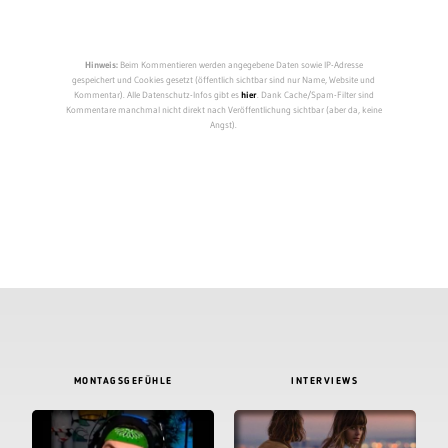
Hinweis:
Beim Kommentieren werden angegebene Daten sowie IP-Adresse
gespeichert und Cookies gesetzt (öffentlich sichtbar sind nur Name, Website und
Kommentar). Alle Datenschutz-Infos gibt es
hier
. Dank Cache/Spam-Filter sind
Kommentare manchmal nicht direkt nach Veröffentlichung sichtbar (aber da, keine
Angst).
MONTAGSGEFÜHLE
INTERVIEWS