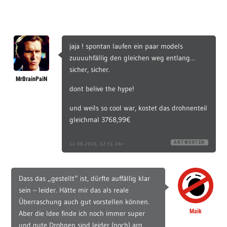
jaja ! spontan laufen ein paar models
zuuuuhfällig den gleichen weg entlang…
sicher, sicher.
MrBrainPaiN
dont belive the hype!
und weils so cool war, kostet das drohnenteil
gleichmal 3768,99€
ANTWORTEN
12.08.2016, 12:51 Uhr
Dass das „gestellt“ ist, dürfte auffällig klar
sein – leider. Hätte mir das als reale
Überraschung auch gut vorstellen können.
Maik
Aber die Idee finde ich noch immer super
und gute Drohnen sind leider (noch) arg