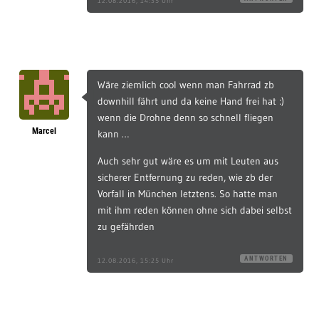
12.08.2016, 14:35 Uhr
Wäre ziemlich cool wenn man Fahrrad zb
downhill fährt und da keine Hand frei hat :)
wenn die Drohne denn so schnell fliegen
Marcel
kann …
Auch sehr gut wäre es um mit Leuten aus
sicherer Entfernung zu reden, wie zb der
Vorfall in München letztens. So hatte man
mit ihm reden können ohne sich dabei selbst
zu gefährden
ANTWORTEN
12.08.2016, 15:25 Uhr