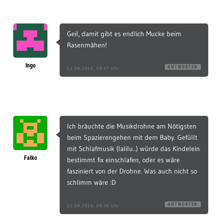
Geil, damit gibt es endlich Mucke beim
Rasenmähen!
Ingo
ANTWORTEN
12.08.2016, 08:57 Uhr
Ich bräuchte die Musikdrohne am Nötigsten
beim Spazierengehen mit dem Baby. Gefüllt
mit Schlafmusik (lalilu..) würde das Kindelein
Falko
bestimmt fix einschlafen, oder es wäre
fasziniert von der Drohne. Was auch nicht so
schlimm wäre :D
ANTWORTEN
12.08.2016, 09:36 Uhr